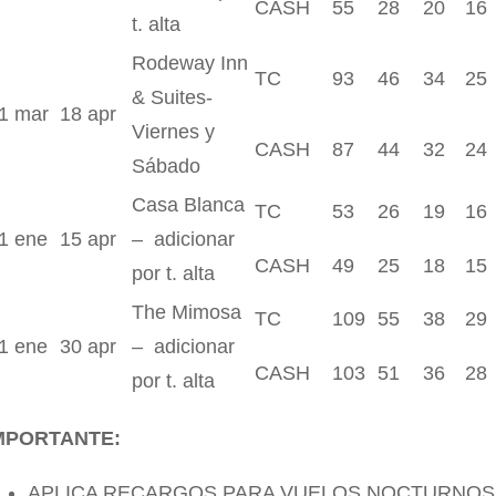
CASH
55
28
20
16
t. alta
Rodeway Inn
TC
93
46
34
25
& Suites-
1 mar
18 apr
Viernes y
CASH
87
44
32
24
Sábado
Casa Blanca
TC
53
26
19
16
1 ene
15 apr
– adicionar
CASH
49
25
18
15
por t. alta
The Mimosa
TC
109
55
38
29
1 ene
30 apr
– adicionar
CASH
103
51
36
28
por t. alta
MPORTANTE:
APLICA RECARGOS PARA VUELOS NOCTURNOS