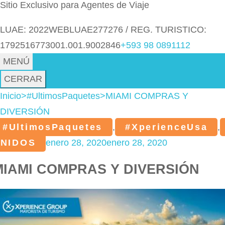
Sitio Exclusivo para Agentes de Viaje
LUAE: 2022WEBLUAE277276 / REG. TURISTICO:
1792516773001.001.9002846
+593 98 0891112
MENÚ
CERRAR
Inicio
>
#UltimosPaquetes
>
MIAMI COMPRAS Y
DIVERSIÓN
#UltimosPaquetes
,
#XperienceUsa
,
NIDOS
enero 28, 2020
enero 28, 2020
MIAMI COMPRAS Y DIVERSIÓN