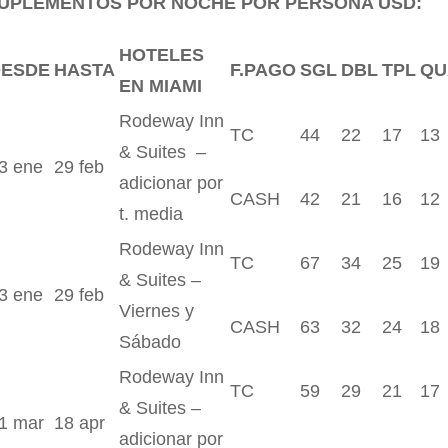
UPLEMENTOS POR NOCHE POR PERSONA USD:
HOTELES
DESDE
HASTA
F.PAGO
SGL
DBL
TPL
QU
EN MIAMI
Rodeway Inn
TC
44
22
17
13
& Suites –
3 ene
29 feb
adicionar por
CASH
42
21
16
12
t. media
Rodeway Inn
TC
67
34
25
19
& Suites –
3 ene
29 feb
Viernes y
CASH
63
32
24
18
Sábado
Rodeway Inn
TC
59
29
21
17
& Suites –
1 mar
18 apr
adicionar por