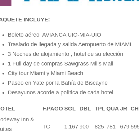
AQUETE INCLUYE:
Boleto aéreo AVIANCA UIO-MIA-UIO
Traslado de llegada y salida Aeropuerto de MIAMI
3 Noches de alojamiento , hotel de su elección
1 Full day de compras Sawgrass Mills Mall
City tour Miami y Miami Beach
Paseo en Yate por la Bahía de Biscayne
Desayunos acorde a política de cada hotel
HOTEL
F.PAGO
SGL
DBL
TPL
QUA
JR
CH
odeway Inn &
TC
1.167
900
825
781
679
59
uites