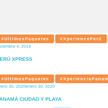
#UltimosPaquetes
,
#XperiencePerú
iciembre 4, 2019
ERÚ XPRESS
#UltimosPaquetes
,
#XperienciaPana
nero 30, 2020
enero 30, 2020
ANAMÁ CIUDAD Y PLAYA