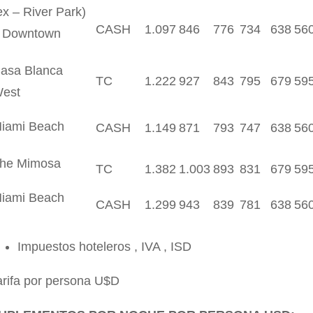
ex – River Park)
CASH
1.097
846
776
734
638
56
 Downtown
asa Blanca
TC
1.222
927
843
795
679
59
est
iami Beach
CASH
1.149
871
793
747
638
56
he Mimosa
TC
1.382
1.003
893
831
679
59
iami Beach
CASH
1.299
943
839
781
638
56
Impuestos hoteleros , IVA , ISD
arifa por persona U$D