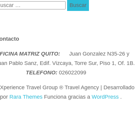
uscar:
ontacto
FICINA MATRIZ QUITO:
Juan Gonzalez N35-26 y
uan Pablo Sanz, Edif. Vizcaya, Torre Sur, Piso 1, Of. 1
T
ELEFONO:
026022099
Xperience Travel Group ®
Travel Agency | Desarrollado
por
Rara Themes
Funciona gracias a
WordPress
.