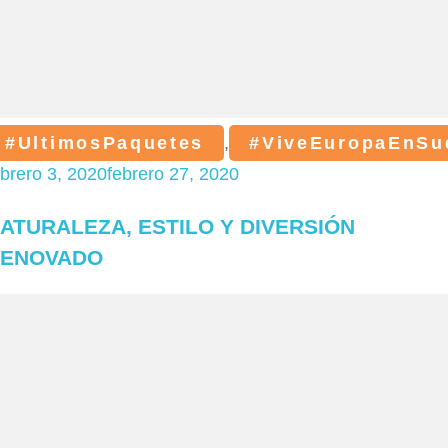
#UltimosPaquetes
,
#ViveEuropaEnSu
ebrero 3, 2020
febrero 27, 2020
ATURALEZA, ESTILO Y DIVERSIÓN
ENOVADO