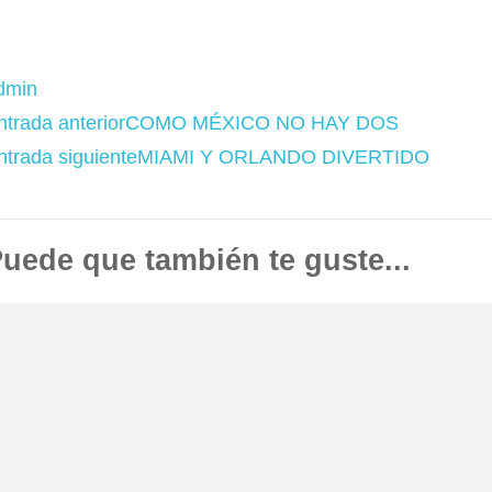
dmin
avegación
ntrada anterior
COMO MÉXICO NO HAY DOS
e
ntrada siguiente
MIAMI Y ORLANDO DIVERTIDO
as
ntradas
uede que también te guste...