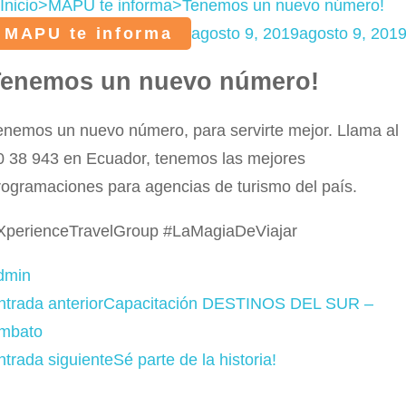
Inicio
>
MAPU te informa
>
Tenemos un nuevo número!
MAPU te informa
agosto 9, 2019
agosto 9, 201
Tenemos un nuevo número!
enemos un nuevo número, para servirte mejor. Llama al
0 38 943 en Ecuador, tenemos las mejores
rogramaciones para agencias de turismo del país.
XperienceTravelGroup
#
LaMagiaDeViajar
dmin
avegación
ntrada anterior
Capacitación DESTINOS DEL SUR –
e
mbato
as
ntrada siguiente
Sé parte de la historia!
ntradas