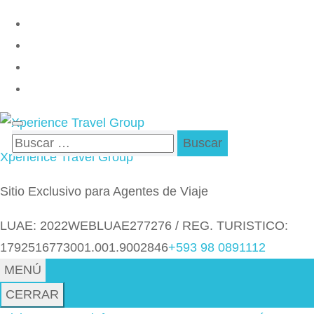
Saltar
al
contenido
(presiona
la
tecla
Buscar:
Intro)
Xperience Travel Group
Sitio Exclusivo para Agentes de Viaje
LUAE: 2022WEBLUAE277276 / REG. TURISTICO:
1792516773001.001.9002846
+593 98 0891112
MENÚ
CERRAR