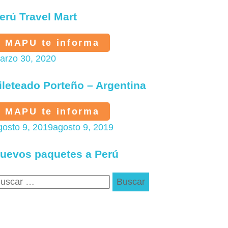
erú Travel Mart
MAPU te informa
arzo 30, 2020
ileteado Porteño – Argentina
MAPU te informa
gosto 9, 2019
agosto 9, 2019
uevos paquetes a Perú
uscar: