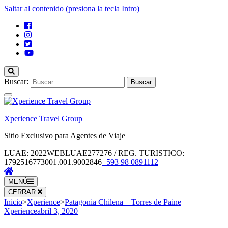
Saltar al contenido (presiona la tecla Intro)
Buscar:
Xperience Travel Group
Sitio Exclusivo para Agentes de Viaje
LUAE: 2022WEBLUAE277276 / REG. TURISTICO:
1792516773001.001.9002846
+593 98 0891112
MENÚ
CERRAR
Inicio
>
Xperience
>
Patagonia Chilena – Torres de Paine
Xperience
abril 3, 2020