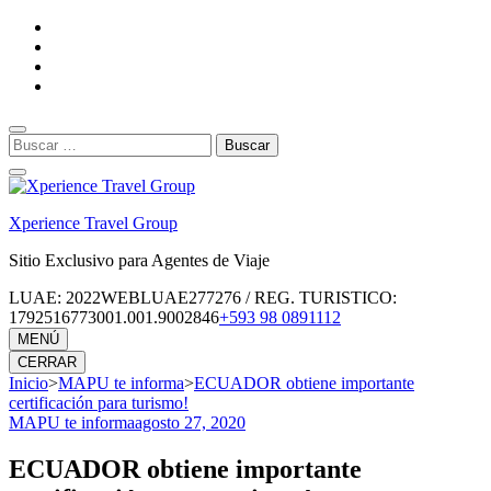
Saltar
al
contenido
(presiona
la
tecla
Buscar:
Intro)
Xperience Travel Group
Sitio Exclusivo para Agentes de Viaje
LUAE: 2022WEBLUAE277276 / REG. TURISTICO:
1792516773001.001.9002846
+593 98 0891112
MENÚ
CERRAR
Inicio
>
MAPU te informa
>
ECUADOR obtiene importante
certificación para turismo!
MAPU te informa
agosto 27, 2020
ECUADOR obtiene importante