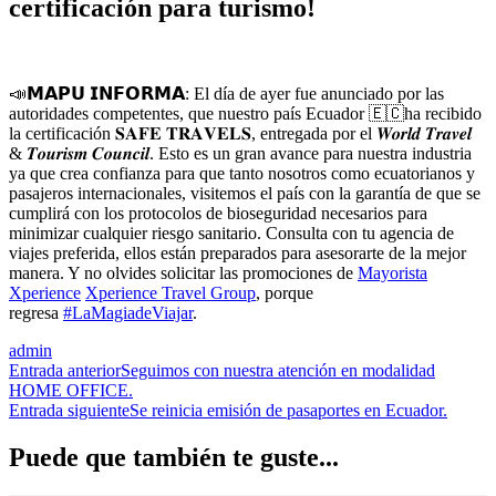
certificación para turismo!
📣
𝗠𝗔𝗣𝗨 𝗜𝗡𝗙𝗢𝗥𝗠𝗔: El día de ayer fue anunciado por las
autoridades competentes, que nuestro país Ecuador
🇪🇨
ha recibido
la certificación 𝐒𝐀𝐅𝐄 𝐓𝐑𝐀𝐕𝐄𝐋𝐒, entregada por el 𝑾𝒐𝒓𝒍𝒅 𝑻𝒓𝒂𝒗𝒆𝒍
& 𝑻𝒐𝒖𝒓𝒊𝒔𝒎 𝑪𝒐𝒖𝒏𝒄𝒊𝒍. Esto es un gran avance para nuestra industria
ya que crea confianza para que tanto nosotros como ecuatorianos y
pasajeros internacionales, visitemos el país con la garantía de que se
cumplirá con los protocolos de bioseguridad necesarios para
minimizar cualquier riesgo sanitario. Consulta con tu agencia de
viajes preferida, ellos están preparados para asesorarte de la mejor
manera. Y no olvides solicitar las promociones de
Mayorista
Xperience
Xperience Travel Group
, porque
regresa
#
LaMagiadeViajar
.
admin
Navegación
Entrada anterior
Seguimos con nuestra atención en modalidad
HOME OFFICE.
de
Entrada siguiente
Se reinicia emisión de pasaportes en Ecuador.
las
Puede que también te guste...
entradas