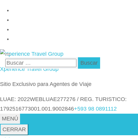
Saltar
al
contenido
(presiona
la
tecla
Buscar:
Intro)
Xperience Travel Group
Sitio Exclusivo para Agentes de Viaje
LUAE: 2022WEBLUAE277276 / REG. TURISTICO:
1792516773001.001.9002846
+593 98 0891112
MENÚ
CERRAR