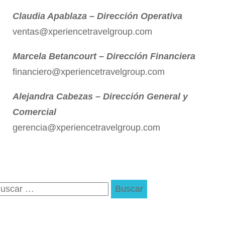
Claudia Apablaza – Dirección Operativa
ventas@xperiencetravelgroup.com
Marcela Betancourt – Dirección Financiera
financiero@xperiencetravelgroup.com
Alejandra Cabezas – Dirección General y
Comercial
gerencia@xperiencetravelgroup.com
uscar: