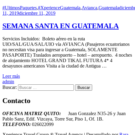
#UltimosPaquetes
,
#XperienceGuatemala
,
Avianca
,
Guatemala
diciemb
11, 2019
diciembre 11, 2019
SEMANA SANTA EN GUATEMALA
Servicios Incluidos: Boleto aéreo en la ruta
UIO/SAL/GUA/SAL/UIO vía AVIANCA (Pasajeros ecuatorianos
no necesitan visa para ingresar a Guatemala, SOLAMENTE
PASAPORTE) Traslados aeropuerto – hotel – aeropuerto. 4 noches
de alojamiento HOTEL GRAND TIKAL FUTURA 4* 4
desayunos americanos Visita a la ciudad de Antigua …
Leer más
admin
Buscar:
Contacto
OFICINA MATRIZ QUITO:
Juan Gonzalez N35-26 y Juan
Pablo Sanz, Edif. Vizcaya, Torre Sur, Piso 1, Of. 1B.
T
ELEFONO:
026022099
Xperience Travel Group ®
Travel Agency | Desarrollado por
Rara