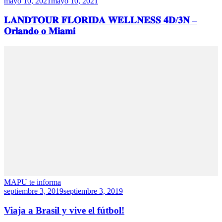
mayo 10, 2021
mayo 10, 2021
𝐋𝐀𝐍𝐃𝐓𝐎𝐔𝐑 𝐅𝐋𝐎𝐑𝐈𝐃𝐀 𝐖𝐄𝐋𝐋𝐍𝐄𝐒𝐒 𝟒𝐃/𝟑𝐍 –
𝐎𝐫𝐥𝐚𝐧𝐝𝐨 𝐨 𝐌𝐢𝐚𝐦𝐢
MAPU te informa
septiembre 3, 2019
septiembre 3, 2019
Viaja a Brasil y vive el fútbol!