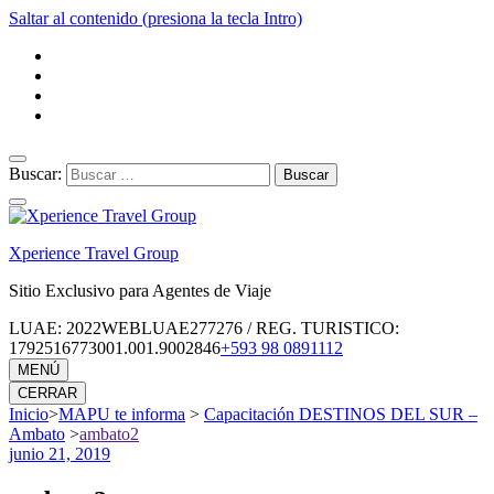
Saltar al contenido (presiona la tecla Intro)
Buscar:
Xperience Travel Group
Sitio Exclusivo para Agentes de Viaje
LUAE: 2022WEBLUAE277276 / REG. TURISTICO:
1792516773001.001.9002846
+593 98 0891112
MENÚ
CERRAR
Inicio
>
MAPU te informa
>
Capacitación DESTINOS DEL SUR –
Ambato
>
ambato2
junio 21, 2019