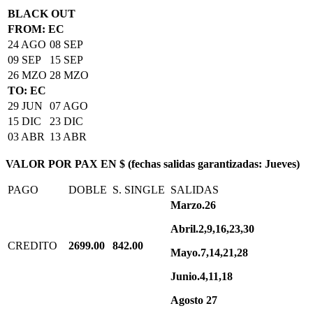
BLACK OUT
FROM: EC
24 AGO
08 SEP
09 SEP
15 SEP
26 MZO
28 MZO
TO: EC
29 JUN
07 AGO
15 DIC
23 DIC
03 ABR
13 ABR
VALOR POR PAX EN $ (fechas salidas garantizadas: Jueves)
PAGO
DOBLE
S. SINGLE
SALIDAS
Marzo.26
Abril.2,9,16,23,30
CREDITO
2699.00
842.00
Mayo.7,14,21,28
Junio.4,11,18
Agosto 27