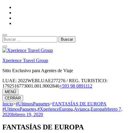
Saltar
al
contenido
(presiona
la
tecla
Buscar:
Intro)
Xperience Travel Group
Sitio Exclusivo para Agentes de Viaje
LUAE: 2022WEBLUAE277276 / REG. TURISTICO:
1792516773001.001.9002846
+593 98 0891112
MENÚ
CERRAR
Inicio
>
#UltimosPaquetes
>
FANTASÍAS DE EUROPA
#UltimosPaquetes
,
#XperienceEuropa
,
Avianca
,
Europa
febrero 7,
2020
febrero 19, 2020
FANTASÍAS DE EUROPA