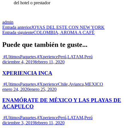
del hotel o prestador
admin
Navegación
Entrada anterior
JOYAS DEL ESTE CON NEW YORK
Entrada siguiente
COLOMBIA, AROMA A CAFÉ
de
las
Puede que también te guste...
entradas
#UltimosPaquetes
,
#XperiencePerú
,
LATAM
,
Perú
diciembre 4, 2019
febrero 11, 2020
XPERIENCIA INCA
#UltimosPaquetes
,
#XperienceChile
,
Avianca
,
MEXICO
enero 24, 2020
enero 25, 2020
ENAMÓRATE DE MÉXICO Y LAS PLAYAS DE
ACAPULCO
#UltimosPaquetes
,
#XperiencePerú
,
LATAM
,
Perú
diciembre 3, 2019
febrero 11, 2020