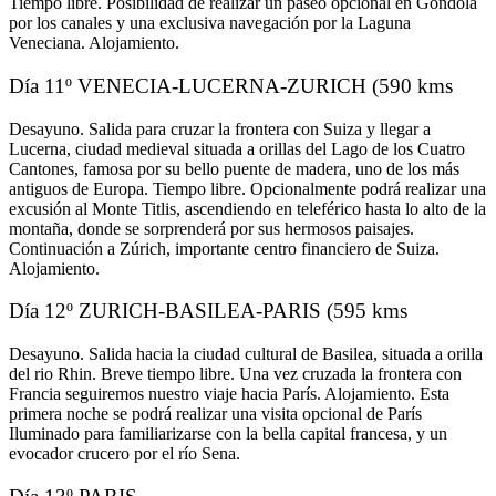
Tiempo libre. Posibilidad de realizar un paseo opcional en Góndola
por los canales y una exclusiva navegación por la Laguna
Veneciana. Alojamiento.
Día 11º VENECIA-LUCERNA-ZURICH (590 kms
Desayuno. Salida para cruzar la frontera con Suiza y llegar a
Lucerna, ciudad medieval situada a orillas del Lago de los Cuatro
Cantones, famosa por su bello puente de madera, uno de los más
antiguos de Europa. Tiempo libre. Opcionalmente podrá realizar una
excusión al Monte Titlis, ascendiendo en teleférico hasta lo alto de la
montaña, donde se sorprenderá por sus hermosos paisajes.
Continuación a Zúrich, importante centro financiero de Suiza.
Alojamiento.
Día 12º ZURICH-BASILEA-PARIS (595 kms
Desayuno. Salida hacia la ciudad cultural de Basilea, situada a orilla
del rio Rhin. Breve tiempo libre. Una vez cruzada la frontera con
Francia seguiremos nuestro viaje hacia París. Alojamiento. Esta
primera noche se podrá realizar una visita opcional de París
Iluminado para familiarizarse con la bella capital francesa, y un
evocador crucero por el río Sena.