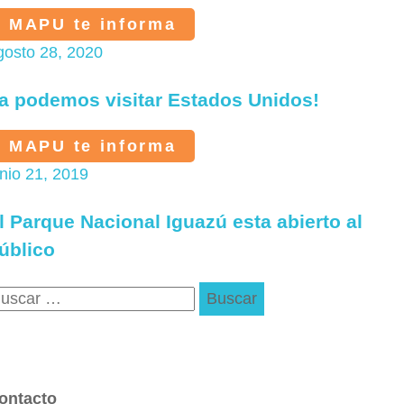
MAPU te informa
gosto 28, 2020
a podemos visitar Estados Unidos!
MAPU te informa
unio 21, 2019
l Parque Nacional Iguazú esta abierto al
úblico
uscar:
ontacto