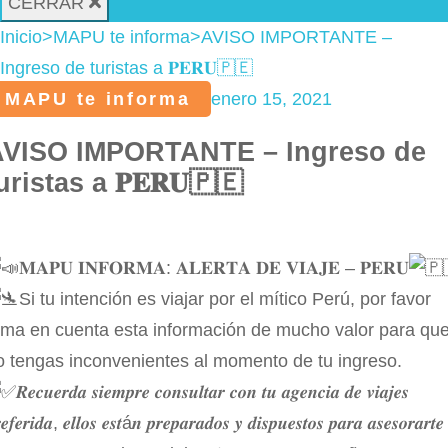
CERRAR
Inicio
>
MAPU te informa
>
AVISO IMPORTANTE –
Ingreso de turistas a 𝐏𝐄𝐑𝐔🇵🇪
MAPU te informa
enero 15, 2021
AVISO IMPORTANTE – Ingreso de
uristas a 𝐏𝐄𝐑𝐔🇵🇪
𝐌𝐀𝐏𝐔 𝐈𝐍𝐅𝐎𝐑𝐌𝐀: 𝐀𝐋𝐄𝐑𝐓𝐀 𝐃𝐄 𝐕𝐈𝐀𝐉𝐄 – 𝐏𝐄𝐑𝐔
Si tu intención es viajar por el mítico Perú, por favor
oma en cuenta esta información de mucho valor para qu
o tengas inconvenientes al momento de tu ingreso.
𝑹𝒆𝒄𝒖𝒆𝒓𝒅𝒂 𝒔𝒊𝒆𝒎𝒑𝒓𝒆 𝒄𝒐𝒏𝒔𝒖𝒍𝒕𝒂𝒓 𝒄𝒐𝒏 𝒕𝒖 𝒂𝒈𝒆𝒏𝒄𝒊𝒂 𝒅𝒆 𝒗𝒊𝒂𝒋𝒆𝒔
𝒆𝒇𝒆𝒓𝒊𝒅𝒂, 𝒆𝒍𝒍𝒐𝒔 𝒆𝒔𝒕á𝒏 𝒑𝒓𝒆𝒑𝒂𝒓𝒂𝒅𝒐𝒔 𝒚 𝒅𝒊𝒔𝒑𝒖𝒆𝒔𝒕𝒐𝒔 𝒑𝒂𝒓𝒂 𝒂𝒔𝒆𝒔𝒐𝒓𝒂𝒓𝒕𝒆