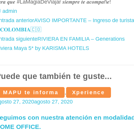
𝒓𝒂 𝒒𝒖𝒆
#LaMagiaDeViajar
𝒔𝒊𝒆𝒎𝒑𝒓𝒆 𝒕𝒆 𝒂𝒄𝒐𝒎𝒑𝒂ñ𝒆!
admin
avegación
ntrada anterior
AVISO IMPORTANTE – Ingreso de turist
e
𝐂𝐎𝐋𝐎𝐌𝐁𝐈𝐀🇨🇴
as
ntrada siguiente
RIVIERA EN FAMILIA – Generations
ntradas
iviera Maya 5* by KARISMA HOTELS
uede que también te guste...
MAPU te informa
,
Xperience
gosto 27, 2020
agosto 27, 2020
eguimos con nuestra atención en modalida
OME OFFICE.