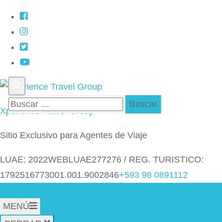
Saltar
al
contenido
(presiona
la
tecla
Buscar:
Intro)
Xperience Travel Group
Sitio Exclusivo para Agentes de Viaje
LUAE: 2022WEBLUAE277276 / REG. TURISTICO:
1792516773001.001.9002846
+593 98 0891112
MENÚ