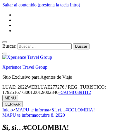
Saltar al contenido (presiona la tecla Intro)
Buscar:
Xperience Travel Group
Sitio Exclusivo para Agentes de Viaje
LUAE: 2022WEBLUAE277276 / REG. TURISTICO:
1792516773001.001.9002846
+593 98 0891112
MENÚ
CERRAR
Inicio
>
MAPU te informa
>
𝑺í, 𝒔í…#COLOMBIA!
MAPU te informa
octubre 8, 2020
𝑺í, 𝒔í…#COLOMBIA!