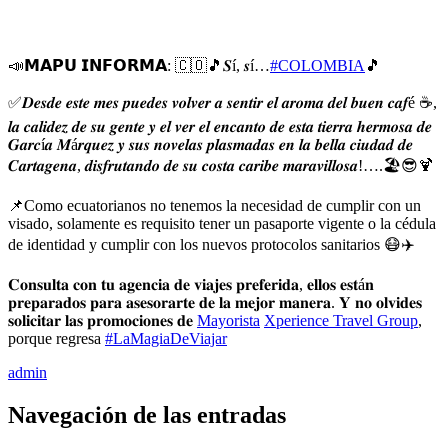
📣
𝗠𝗔𝗣𝗨 𝗜𝗡𝗙𝗢𝗥𝗠𝗔:
🇨🇴
🎵
𝑺í, 𝒔í…
#
COLOMBIA
🎵
✅
𝑫𝒆𝒔𝒅𝒆 𝒆𝒔𝒕𝒆 𝒎𝒆𝒔 𝒑𝒖𝒆𝒅𝒆𝒔 𝒗𝒐𝒍𝒗𝒆𝒓 𝒂 𝒔𝒆𝒏𝒕𝒊𝒓 𝒆𝒍 𝒂𝒓𝒐𝒎𝒂 𝒅𝒆𝒍 𝒃𝒖𝒆𝒏 𝒄𝒂𝒇é
☕️
,
𝒍𝒂 𝒄𝒂𝒍𝒊𝒅𝒆𝒛 𝒅𝒆 𝒔𝒖 𝒈𝒆𝒏𝒕𝒆 𝒚 𝒆𝒍 𝒗𝒆𝒓 𝒆𝒍 𝒆𝒏𝒄𝒂𝒏𝒕𝒐 𝒅𝒆 𝒆𝒔𝒕𝒂 𝒕𝒊𝒆𝒓𝒓𝒂 𝒉𝒆𝒓𝒎𝒐𝒔𝒂 𝒅𝒆
𝑮𝒂𝒓𝒄í𝒂 𝑴á𝒓𝒒𝒖𝒆𝒛 𝒚 𝒔𝒖𝒔 𝒏𝒐𝒗𝒆𝒍𝒂𝒔 𝒑𝒍𝒂𝒔𝒎𝒂𝒅𝒂𝒔 𝒆𝒏 𝒍𝒂 𝒃𝒆𝒍𝒍𝒂 𝒄𝒊𝒖𝒅𝒂𝒅 𝒅𝒆
𝑪𝒂𝒓𝒕𝒂𝒈𝒆𝒏𝒂, 𝒅𝒊𝒔𝒇𝒓𝒖𝒕𝒂𝒏𝒅𝒐 𝒅𝒆 𝒔𝒖 𝒄𝒐𝒔𝒕𝒂 𝒄𝒂𝒓𝒊𝒃𝒆 𝒎𝒂𝒓𝒂𝒗𝒊𝒍𝒍𝒐𝒔𝒂!….
🏖
😎
🍹
📌
Como ecuatorianos no tenemos la necesidad de cumplir con un
visado, solamente es requisito tener un pasaporte vigente o la cédula
de identidad y cumplir con los nuevos protocolos s
anitarios
😷
✈️
𝐂𝐨𝐧𝐬𝐮𝐥𝐭𝐚 𝐜𝐨𝐧 𝐭𝐮 𝐚𝐠𝐞𝐧𝐜𝐢𝐚 𝐝𝐞 𝐯𝐢𝐚𝐣𝐞𝐬 𝐩𝐫𝐞𝐟𝐞𝐫𝐢𝐝𝐚, 𝐞𝐥𝐥𝐨𝐬 𝐞𝐬𝐭á𝐧
𝐩𝐫𝐞𝐩𝐚𝐫𝐚𝐝𝐨𝐬 𝐩𝐚𝐫𝐚 𝐚𝐬𝐞𝐬𝐨𝐫𝐚𝐫𝐭𝐞 𝐝𝐞 𝐥𝐚 𝐦𝐞𝐣𝐨𝐫 𝐦𝐚𝐧𝐞𝐫𝐚. 𝐘 𝐧𝐨 𝐨𝐥𝐯𝐢𝐝𝐞𝐬
𝐬𝐨𝐥𝐢𝐜𝐢𝐭𝐚𝐫 𝐥𝐚𝐬 𝐩𝐫𝐨𝐦𝐨𝐜𝐢𝐨𝐧𝐞𝐬 𝐝𝐞
Mayorista
Xperience Travel Group
,
porque regresa
#
LaMagiaDeViajar
admin
Navegación de las entradas