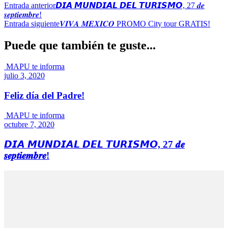
Entrada anterior
𝘿𝙄𝘼 𝙈𝙐𝙉𝘿𝙄𝘼𝙇 𝘿𝙀𝙇 𝙏𝙐𝙍𝙄𝙎𝙈𝙊, 27 𝒅𝒆
𝒔𝒆𝒑𝒕𝒊𝒆𝒎𝒃𝒓𝒆!
Entrada siguiente
𝑽𝑰𝑽𝑨 𝑴𝑬𝑿𝑰𝑪𝑶 PROMO City tour GRATIS!
Puede que también te guste...
MAPU te informa
julio 3, 2020
Feliz día del Padre!
MAPU te informa
octubre 7, 2020
𝘿𝙄𝘼 𝙈𝙐𝙉𝘿𝙄𝘼𝙇 𝘿𝙀𝙇 𝙏𝙐𝙍𝙄𝙎𝙈𝙊, 27 𝒅𝒆
𝒔𝒆𝒑𝒕𝒊𝒆𝒎𝒃𝒓𝒆!