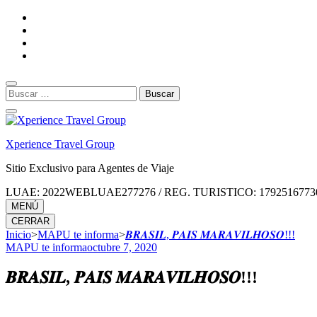
Saltar
al
contenido
(presiona
la
tecla
Buscar:
Intro)
Xperience Travel Group
Sitio Exclusivo para Agentes de Viaje
LUAE: 2022WEBLUAE277276 / REG. TURISTICO: 17925167730
MENÚ
CERRAR
Inicio
>
MAPU te informa
>
𝑩𝑹𝑨𝑺𝑰𝑳, 𝑷𝑨𝑰𝑺 𝑴𝑨𝑹𝑨𝑽𝑰𝑳𝑯𝑶𝑺𝑶!!!
MAPU te informa
octubre 7, 2020
𝑩𝑹𝑨𝑺𝑰𝑳, 𝑷𝑨𝑰𝑺 𝑴𝑨𝑹𝑨𝑽𝑰𝑳𝑯𝑶𝑺𝑶!!!