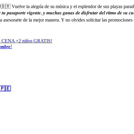
!
🇧🇷
Vuelve la alegría de su música y el esplendor de sus playas paradi
 𝒕𝒖 𝒑𝒂𝒔𝒂𝒑𝒐𝒓𝒕𝒆 𝒗𝒊𝒈𝒆𝒏𝒕𝒆, 𝒚 𝒎𝒖𝒄𝒉𝒂𝒔 𝒈𝒂𝒏𝒂𝒔 𝒅𝒆 𝒅𝒊𝒔𝒇𝒓𝒖𝒕𝒂𝒓 𝒅𝒆𝒍 𝒓𝒊𝒕𝒎𝒐 𝒅𝒆 𝒔𝒖 𝒄𝒖
ra asesorarte de la mejor manera. Y no olvides solicitar las promociones
o CENA +2 niños GRATIS!
𝒃𝒓𝒆!
🇵🇪