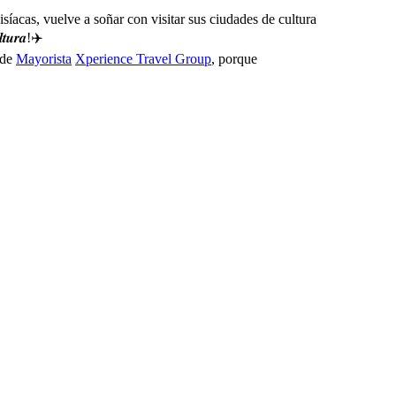
síacas, vuelve a soñar con visitar sus ciudades de cultura
𝒕𝒖𝒓𝒂!
✈️
 de
Mayorista
Xperience Travel Group
, porque