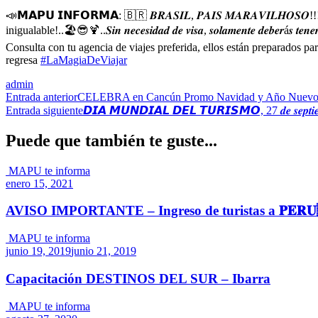
📣
𝗠𝗔𝗣𝗨 𝗜𝗡𝗙𝗢𝗥𝗠𝗔:
🇧🇷
𝑩𝑹𝑨𝑺𝑰𝑳, 𝑷𝑨𝑰𝑺 𝑴𝑨𝑹𝑨𝑽𝑰𝑳𝑯𝑶𝑺𝑶!!
inigualable!..
🏖
😎
🍹
..𝑺𝒊𝒏 𝒏𝒆𝒄𝒆𝒔𝒊𝒅𝒂𝒅 𝒅𝒆 𝒗𝒊𝒔𝒂, 𝒔𝒐𝒍𝒂𝒎𝒆𝒏𝒕𝒆 𝒅𝒆𝒃𝒆𝒓á𝒔 𝒕𝒆𝒏𝒆
Consulta con tu agencia de viajes preferida, ellos están preparados pa
regresa
#LaMagiaDeViajar
admin
Navegación
Entrada anterior
CELEBRA en Cancún Promo Navidad y Año Nuev
Entrada siguiente
𝘿𝙄𝘼 𝙈𝙐𝙉𝘿𝙄𝘼𝙇 𝘿𝙀𝙇 𝙏𝙐𝙍𝙄𝙎𝙈𝙊, 27 𝒅𝒆 𝒔𝒆𝒑𝒕𝒊𝒆
de
las
Puede que también te guste...
entradas
MAPU te informa
enero 15, 2021
AVISO IMPORTANTE – Ingreso de turistas a 𝐏𝐄𝐑
MAPU te informa
junio 19, 2019
junio 21, 2019
Capacitación DESTINOS DEL SUR – Ibarra
MAPU te informa