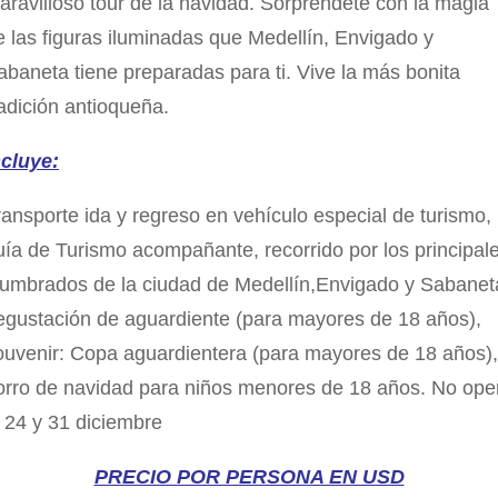
aravilloso tour de la navidad. Sorpréndete con la magia
e las figuras iluminadas que Medellín, Envigado y
abaneta tiene preparadas para ti. Vive la más bonita
radición antioqueña.
ncluye:
ransporte ida y regreso en vehículo especial de turismo,
uía de Turismo acompañante, recorrido por los principal
lumbrados de la ciudad de Medellín,Envigado y Sabanet
egustación de aguardiente (para mayores de 18 años),
ouvenir: Copa aguardientera (para mayores de 18 años),
orro de navidad para niños menores de 18 años. No ope
l 24 y 31 diciembre
PRECIO POR PERSONA EN USD