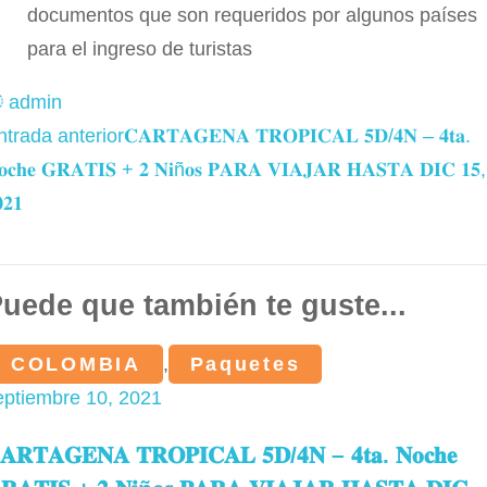
documentos que son requeridos por algunos países
para el ingreso de turistas
admin
avegación
ntrada anterior
𝐂𝐀𝐑𝐓𝐀𝐆𝐄𝐍𝐀 𝐓𝐑𝐎𝐏𝐈𝐂𝐀𝐋 𝟓𝐃/𝟒𝐍 – 𝟒𝐭𝐚.
e
𝐨𝐜𝐡𝐞 𝐆𝐑𝐀𝐓𝐈𝐒 + 𝟐 𝐍𝐢ñ𝐨𝐬 𝐏𝐀𝐑𝐀 𝐕𝐈𝐀𝐉𝐀𝐑 𝐇𝐀𝐒𝐓𝐀 𝐃𝐈𝐂 𝟏𝟓,
as
𝟐𝟏
ntradas
uede que también te guste...
COLOMBIA
,
Paquetes
eptiembre 10, 2021
𝐀𝐑𝐓𝐀𝐆𝐄𝐍𝐀 𝐓𝐑𝐎𝐏𝐈𝐂𝐀𝐋 𝟓𝐃/𝟒𝐍 – 𝟒𝐭𝐚. 𝐍𝐨𝐜𝐡𝐞