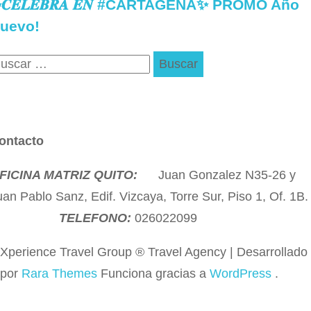
𝑪𝑬𝑳𝑬𝑩𝑹𝑨 𝑬𝑵 #CARTAGENA✨ PROMO Año
uevo!
uscar:
ontacto
FICINA MATRIZ QUITO:
Juan Gonzalez N35-26 y
uan Pablo Sanz, Edif. Vizcaya, Torre Sur, Piso 1, Of. 1
T
ELEFONO:
026022099
Xperience Travel Group ®
Travel Agency | Desarrollado
por
Rara Themes
Funciona gracias a
WordPress
.