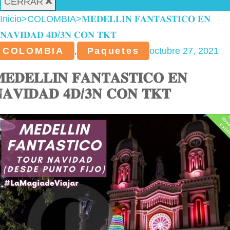
CERRAR
Inicio
>
COLOMBIA
>
𝐌𝐄𝐃𝐄𝐋𝐋𝐈𝐍 𝐅𝐀𝐍𝐓𝐀𝐒𝐓𝐈𝐂𝐎 𝐄𝐍
𝐍𝐀𝐕𝐈𝐃𝐀𝐃 𝟒𝐃/𝟑𝐍 𝐂𝐎𝐍 𝐓𝐊𝐓
COLOMBIA
,
Paquetes
octubre 27, 2021
𝐄𝐃𝐄𝐋𝐋𝐈𝐍 𝐅𝐀𝐍𝐓𝐀𝐒𝐓𝐈𝐂𝐎 𝐄𝐍
𝐀𝐕𝐈𝐃𝐀𝐃 𝟒𝐃/𝟑𝐍 𝐂𝐎𝐍 𝐓𝐊𝐓