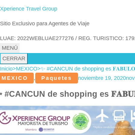
Xperience Travel Group
Sitio Exclusivo para Agentes de Viaje
LUAE: 2022WEBLUAE277276 / REG. TURISTICO: 179
MENÚ
CERRAR
Inicio
>
MEXICO
>
✨ #CANCUN de shopping es 𝐅𝐀𝐁𝐔𝐋𝐎
MEXICO
,
Paquetes
noviembre 19, 2020
nov
 #CANCUN de shopping es 𝐅𝐀𝐁𝐔𝐋