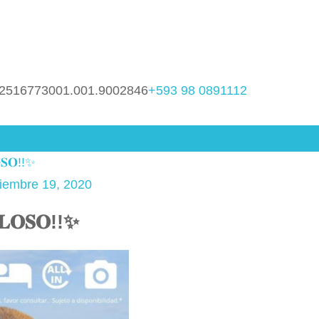
2516773001.001.9002846
+593 98 0891112
𝐒𝐎!!✨
iembre 19, 2020
𝐎𝐒𝐎!!✨