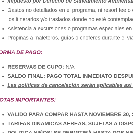
Impuesto por Derecho de Saneamiento Ambiental e
Gastos no detallados en el programa, ni resort fee o
los itinerarios y/o traslados donde no esté contempla
Asistencia a excursiones o programas especiales en el
Propinas a maleteros, guías o choferes durante el vi
ORMA DE PAGO:
RESERVAS DE CUPO:
N/A
SALDO FINAL:
PAGO TOTAL INMEDIATO DESPU
Las políticas de cancelación serán aplicables así
OTAS IMPORTANTES:
VALIDO PARA COMPAR HASTA NOVIEMBRE 30, 2
TARIFAS DINAMICAS AEREAS, SUJETAS A DISP
POLITICA NIÑOS: SE PERMITIRÁ HASTA DOS N