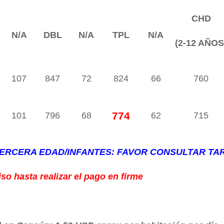
CHD
N/A
DBL
N/A
TPL
N/A
(2-12 AÑOS
107
847
72
824
66
760
774
101
796
68
62
715
)TERCERA EDAD/INFANTES: FAVOR CONSULTAR TA
so hasta realizar el pago en firme