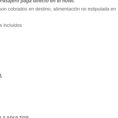
sajero paga directo en el hotel.
 son cobrados en destino, alimentación no estipulada en
s incluidos
d.
N 2 ADULTOS