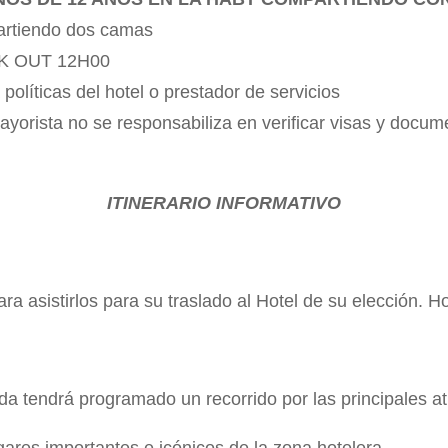
rtiendo dos camas
ECK OUT 12H00
olíticas del hotel o prestador de servicios
yorista no se responsabiliza en verificar visas y docum
ITINERARIO INFORMATIVO
ara asistirlos para su traslado al Hotel de su elección. 
ada tendrá programado un recorrido por las principales a
gares importantes e icónicos de la zona hotelera.